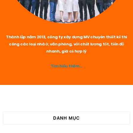
Thành lập năm 2013, công ty xây dựng MV chuyên thiết kế thi
công các loại nhà ở, văn phòng, với chất lượng tốt, tiến độ
nhanh, giá cả hợp lý
Tìm hiểu thêm…
DANH MỤC