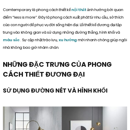
Comtemporary là phong cách thiết kế
nội thất
ảnh hưởng bởi quan
điểm “less is more”. Đây là phong cách xuất phát từ nhu cầu, sở thích
của con người để phục vụ đời sống hiện đại. Lối thiết kế đương đại tập
trung vào không gian và sử dụng những đường thẳng, hình khối và
màu sắc
. Sự cập nhật trào lưu,
xu hướng
mới nhanh chóng giúp ngôi
nhà không bao giờ nhàm chán.
NHỮNG ĐẶC TRƯNG CỦA PHONG
CÁCH THIẾT ĐƯƠNG ĐẠI
SỬ DỤNG ĐƯỜNG NÉT VÀ HÌNH KHỐI