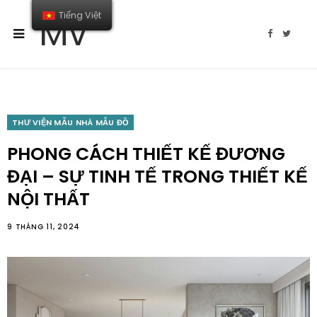
Tiếng Việt
MV
F
T
a
w
c
i
e
t
b
t
o
e
o
r
k
THƯ VIỆN MẪU NHÀ MẪU ĐỒ
PHONG CÁCH THIẾT KẾ ĐƯƠNG
ĐẠI – SỰ TINH TẾ TRONG THIẾT KẾ
NỘI THẤT
9 THÁNG 11, 2024