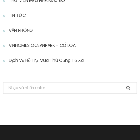
THƯ VIỆN MẪU NHÀ MẪU ĐỒ
TIN TỨC
VĂN PHÒNG
VINHOMES OCEANPARK - CỔ LOA
Dịch Vụ Hỗ Trợ Mua Thú Cưng Từ Xa
T
ì
m
k
i
ế
m