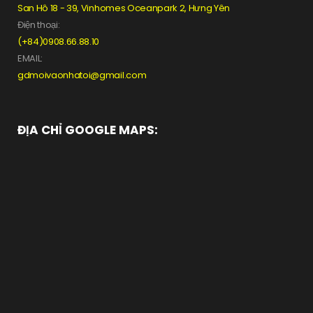
San Hô 18 - 39, Vinhomes Oceanpark 2, Hưng Yên
Điện thoại:
(+84)0908.66.88.10
EMAIL:
gdmoivaonhatoi@gmail.com
ĐỊA CHỈ GOOGLE MAPS: