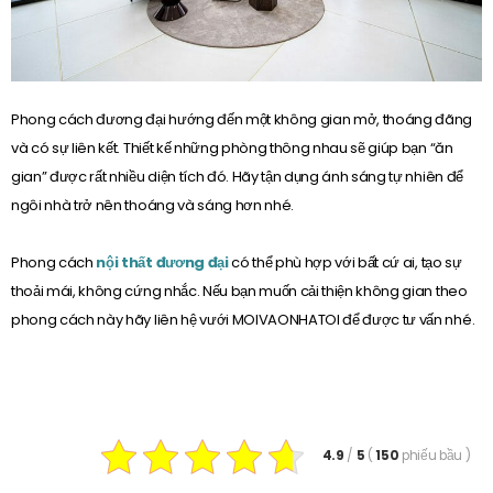
Phong cách đương đại hướng đến một không gian mở, thoáng đãng
và có sự liên kết. Thiết kế những phòng thông nhau sẽ giúp bạn “ăn
gian” được rất nhiều diện tích đó. Hãy tận dụng ánh sáng tự nhiên để
ngôi nhà trở nên thoáng và sáng hơn nhé.
Phong cách
nội thất đương đại
có thể phù hợp với bất cứ ai, tạo sự
thoải mái, không cứng nhắc. Nếu bạn muốn cải thiện không gian theo
phong cách này hãy liên hệ vưới MOIVAONHATOI để được tư vấn nhé.
4.9
/
5
(
150
phiếu bầu
)