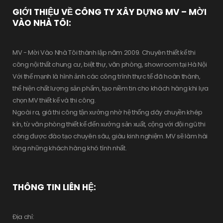
:
GIỚI THIỆU VỀ CÔNG TY XÂY DỰNG MV – MỜI
VÀO NHÀ TÔI:
MV - Mời Vào Nhà Tôi thành lập năm 2009. Chuyên thiết kế thi
công nội thất chung cư, biệt thự, văn phòng, showroom tại Hà Nội
Với thế mạnh là hình ảnh các công trình thực tế đã hoàn thành,
thể hiện chất lượng sản phẩm, tạo niềm tin cho khách hàng khi lựa
chọn MV thiết kế và thi công.
Ngoài ra, giá thi công tận xưởng nhờ hệ thống dây chuyền khép
kín, từ văn phòng thiết kế đến xưởng sản xuất, cộng với đội ngũ thi
công được đào tạo chuyên sâu, giàu kinh nghiệm. MV sẽ làm hài
lòng những khách hàng khó tính nhất.
THÔNG TIN LIÊN HỆ:
Địa chỉ: