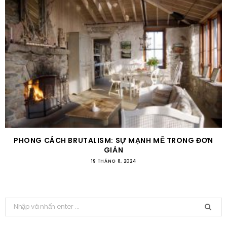
PHONG CÁCH BRUTALISM: SỰ MẠNH MẼ TRONG ĐƠN
GIẢN
19 THÁNG 8, 2024
T
ì