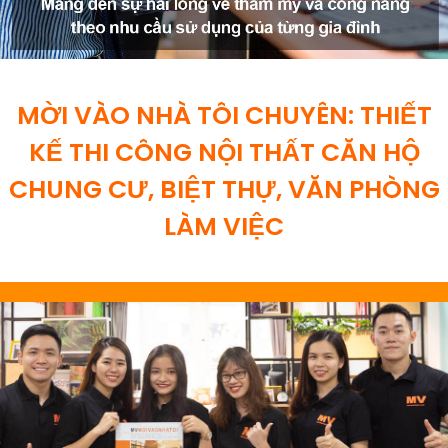
MỜI VÀO NHÀ TÔI CHUYÊN: THIẾT
KẾ THI CÔNG NỘI THẤT CĂN HỘ
CHUNG CƯ, BIỆT THỰ, VĂN PHÒNG
LÀM VIỆC