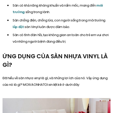
Sàn có khả năng kháng khuẩn và nấm mốc, mang đến
môi
trường
sống trong lành.
Sàn chống điện, chống lửa, con người sống trong môi trường
lắp đặt
sàn Vinyl luôn được đảm bảo.
Sàn có tính đàn hồi, tạo không gian an toàn cho trẻ em vui chơi
và những người bệnh đang điều trị.
ỨNG DỤNG CỦA SÀN NHỰA VINYL LÀ
GÌ?
Đã hiểu về sàn nhựa vinyl là gì, và những lợi ích của nó. Vậy ứng dụng
của nó là gì? MOIVAONHATOI xin liệt kê ở dưới đây: