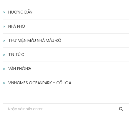
HƯỚNG DẪN
NHÀ PHỐ
THƯ VIỆN MẪU NHÀ MẪU ĐỒ
TIN TỨC
VĂN PHÒNG
VINHOMES OCEANPARK - CỔ LOA
T
ì
m
k