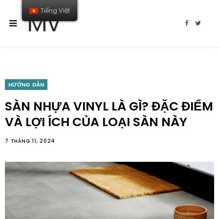
Tiếng Việt
MV
F
T
a
w
c
i
e
t
b
t
o
e
o
r
k
HƯỚNG DẪN
SÀN NHỰA VINYL LÀ GÌ? ĐẶC ĐIỂM
VÀ LỢI ÍCH CỦA LOẠI SÀN NÀY
7 THÁNG 11, 2024