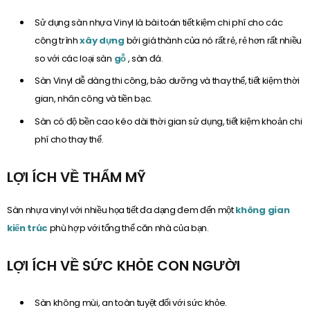
Sử dụng sàn nhựa Vinyl là bài toán tiết kiệm chi phí cho các
công trình
xây dựng
bởi giá thành của nó rất rẻ, rẻ hơn rất nhiều
so với các loại sàn
gỗ
, sàn đá.
Sàn Vinyl dễ dàng thi công, bảo dưỡng và thay thế, tiết kiệm thời
gian, nhân công và tiền bạc.
Sàn có độ bền cao kéo dài thời gian sử dụng, tiết kiệm khoản chi
phí cho thay thế.
LỢI ÍCH VỀ THẨM MỸ
Sàn nhựa vinyl với nhiều họa tiết đa dạng đem đến một
không gian
kiến trúc
phù hợp với tổng thể căn nhà của bạn.
LỢI ÍCH VỀ SỨC KHỎE CON NGƯỜI
Sàn không mùi, an toàn tuyệt đối với sức khỏe.