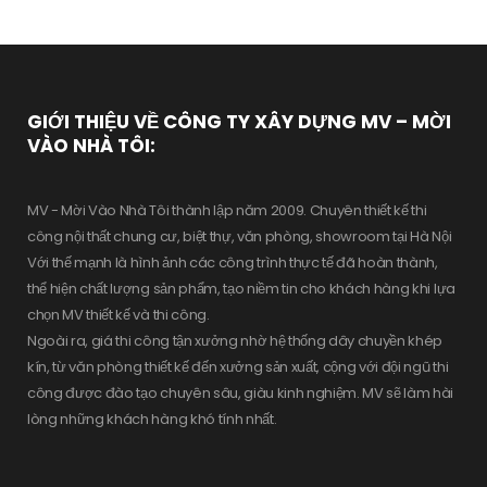
i
ế
m
:
GIỚI THIỆU VỀ CÔNG TY XÂY DỰNG MV – MỜI
VÀO NHÀ TÔI:
MV - Mời Vào Nhà Tôi thành lập năm 2009. Chuyên thiết kế thi
công nội thất chung cư, biệt thự, văn phòng, showroom tại Hà Nội
Với thế mạnh là hình ảnh các công trình thực tế đã hoàn thành,
thể hiện chất lượng sản phẩm, tạo niềm tin cho khách hàng khi lựa
chọn MV thiết kế và thi công.
Ngoài ra, giá thi công tận xưởng nhờ hệ thống dây chuyền khép
kín, từ văn phòng thiết kế đến xưởng sản xuất, cộng với đội ngũ thi
công được đào tạo chuyên sâu, giàu kinh nghiệm. MV sẽ làm hài
lòng những khách hàng khó tính nhất.