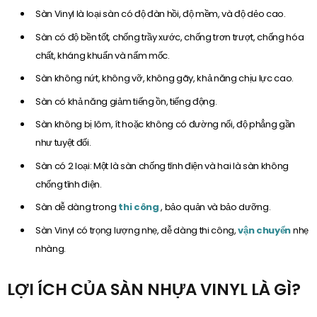
Sàn Vinyl là loại sàn có độ đàn hồi, độ mềm, và độ dẻo cao.
Sàn có độ bền tốt, chống trầy xước, chống trơn trượt, chống hóa
chất, kháng khuẩn và nấm mốc.
Sàn không nứt, không vỡ, không gãy, khả năng chịu lực cao.
Sàn có khả năng giảm tiếng ồn, tiếng động.
Sàn không bị lõm, ít hoặc không có đường nối, độ phẳng gần
như tuyệt đối.
Sàn có 2 loại: Một là sàn chống tĩnh điện và hai là sàn không
chống tĩnh điện.
Sàn dễ dàng trong
thi công
, bảo quản và bảo dưỡng.
Sàn Vinyl có trọng lượng nhẹ, dễ dàng thi công,
vận chuyển
nhẹ
nhàng.
LỢI ÍCH CỦA SÀN NHỰA VINYL LÀ GÌ?