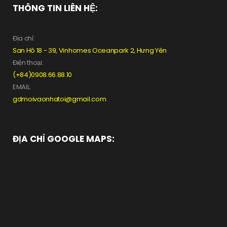
THÔNG TIN LIÊN HỆ:
Địa chỉ:
San Hô 18 - 39, Vinhomes Oceanpark 2, Hưng Yên
Điện thoại:
(+84)0908.66.88.10
EMAIL:
gdmoivaonhatoi@gmail.com
ĐỊA CHỈ GOOGLE MAPS: