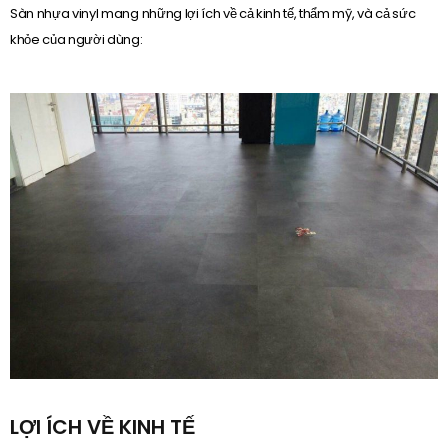
Sàn nhựa vinyl mang những lợi ích về cả kinh tế, thẩm mỹ, và cả sức
khỏe của người dùng:
LỢI ÍCH VỀ KINH TẾ