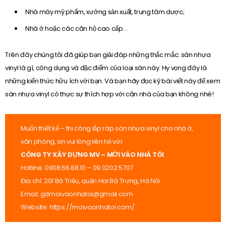
Nhà máy mỹ phẩm, xưởng sản xuất, trung tâm dược;
Nhà ở hoặc các căn hộ cao cấp…
Trên đây chúng tôi đã giúp bạn giải đáp những thắc mắc: sàn nhựa
vinyl là gì, công dụng và đặc điểm của loại sàn này. Hy vọng đây là
những kiến thức hữu ích với bạn. Và bạn hãy đọc kỹ bài viết này để xem
sàn nhựa vinyl có thực sự thích hợp với căn nhà của bạn không nhé!
Muốn thiết kế – thi công lắp ráp sàn nhựa vinyl cho nhà ở,
văn phòng, xin vui lòng liên hệ với:
CÔNG TY XÂY DỰNG MV – MỜI VÀO NHÀ TÔI
Hotline: 0908.66.88.10 – 09.0202.5707
Địa chỉ: 201 Bà Triệu, quận Hai Bà Trưng, Hà Nội
Email: gdmoivaonhatoi@gmail.com
Website:
https://moivaonhatoi.com/