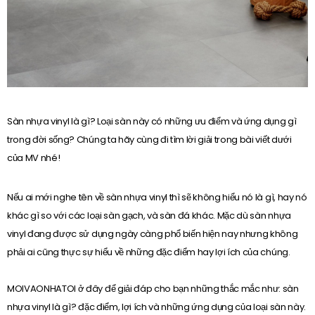
Sàn nhựa vinyl là gì? Loại sàn này có những ưu điểm và ứng dụng gì
trong đời sống? Chúng ta hãy cùng đi tìm lời giải trong bài viết dưới
của MV nhé!
Nếu ai mới nghe tên về sàn nhựa vinyl thì sẽ không hiểu nó là gì, hay nó
khác gì so với các loại sàn gạch, và sàn đá khác. Mặc dù sàn nhựa
vinyl đang được sử dụng ngày càng phổ biến hiện nay nhưng không
phải ai cũng thực sự hiểu về những đặc điểm hay lợi ích của chúng.
MOIVAONHATOI ở đây để giải đáp cho bạn những thắc mắc như: sàn
nhựa vinyl là gì? đặc điểm, lợi ích và những ứng dụng của loại sàn này.