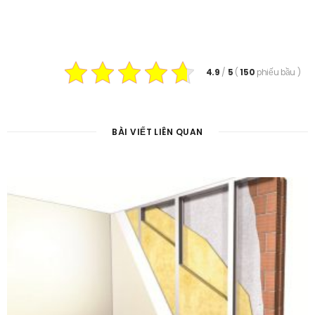
4.9
/
5
(
150
phiếu bầu
)
BÀI VIẾT LIÊN QUAN