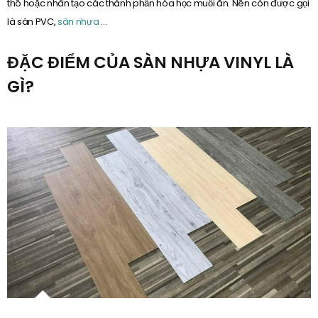
thô hoặc nhân tạo các thành phần hóa học muối ăn. Nên còn được gọi
là sàn PVC,
sàn nhựa
…
ĐẶC ĐIỂM CỦA SÀN NHỰA VINYL LÀ
GÌ?