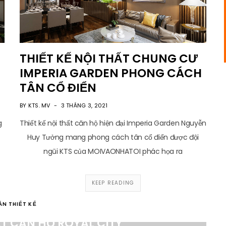
THIẾT KẾ NỘI THẤT CHUNG CƯ
IMPERIA GARDEN PHONG CÁCH
TÂN CỔ ĐIỂN
BY KTS. MV
3 THÁNG 3, 2021
g
Thiết kế nội thất căn hộ hiện đại Imperia Garden Nguyễn
Huy Tưởng mang phong cách tân cổ điển được đội
ngũi KTS của MOIVAONHATOI phác họa ra
KEEP READING
ÁN THIẾT KẾ
ẤT CĂN HỘ ROYAL CITY