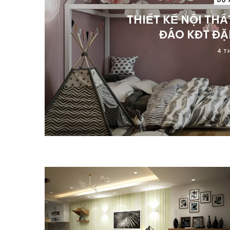
THIẾT KẾ NỘI TH
ĐÁO KĐT ĐẶ
4 T