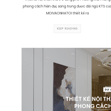
phong cách hiện đại, sang trọng được đội ngũ KTS củ
MOIVAONHATOI thiết kế ra
KEEP READING
DỰ 
THIẾT KẾ NỘI T
PHONG CÁCH 