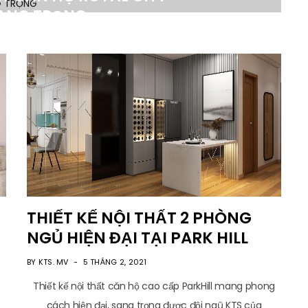
ANG TRỌNG
HÁNG 3, 2021
THIẾT KẾ NỘI THẤT 2 PHÒNG
NGỦ HIỆN ĐẠI TẠI PARK HILL
BY KTS. MV
5 THÁNG 2, 2021
Thiết kế nội thất căn hộ cao cấp ParkHill mang phong
cách hiện đại, sang trọng được đội ngũ KTS của