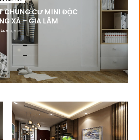
ẤT CHUNG CƯ MINI ĐỘC
NG XÁ – GIA LÂM
HÁNG 3, 2021