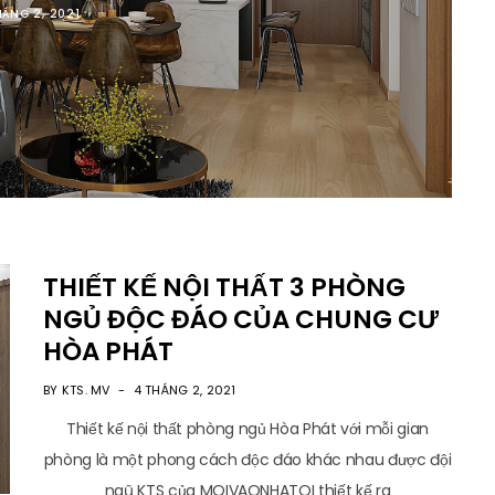
HÁNG 2, 2021
THIẾT KẾ NỘI THẤT 3 PHÒNG
NGỦ ĐỘC ĐÁO CỦA CHUNG CƯ
HÒA PHÁT
BY KTS. MV
4 THÁNG 2, 2021
Thiết kế nội thất phòng ngủ Hòa Phát với mỗi gian
phòng là một phong cách độc đáo khác nhau được đội
ngũ KTS của MOIVAONHATOI thiết kế ra