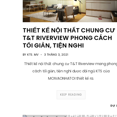
THIẾT KẾ NỘI THẤT CHUNG CƯ
T&T RIVERVIEW PHONG CÁCH
TỐI GIẢN, TIỆN NGHI
BY KTS. MV
3 THÁNG 3, 2021
Thiết kế nội thất chung cư T&T Riverview mang phon
cách tối giản, tiện nghi được đội ngũ KTS của
MOIVAONHATOI thiết kế ra.
KEEP READING
DỰ 
THIẾT KẾ NỘI TH