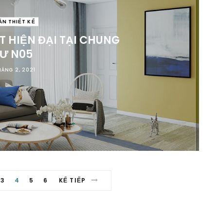
ÁN THIẾT KẾ
T HIỆN ĐẠI TẠI CHUNG
Ư N05
HÁNG 2, 2021
3
4
5
6
KẾ TIẾP