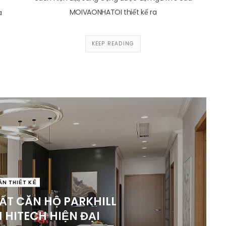
MOIVAONHATOI thiết kế ra
a
KEEP READING
ÁN THIẾT KẾ
HẤT CĂN HỘ PARKHILL
HITECH HIỆN ĐẠI