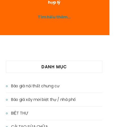
hợp lý
Tìm hiểu thêm…
DANH MỤC
Báo giá nội thất chung cư
Báo giá xây mới biệt thự / nhà phố
BIỆT THỰ
CẢI TẠO SỬA CHỮA