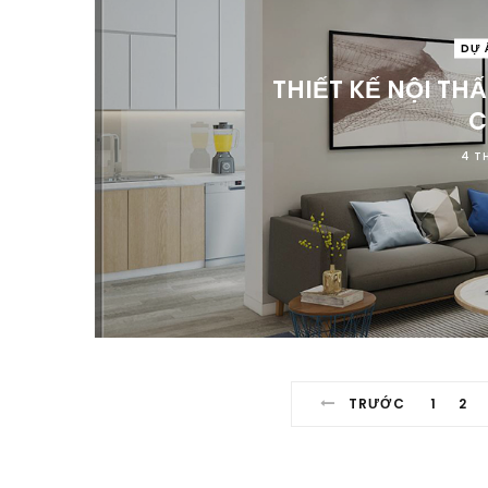
DỰ 
THIẾT KẾ NỘI THẤ
C
4 T
TRƯỚC
1
2