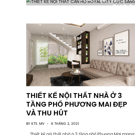
CỰC S
3 T
THIẾT KẾ NỘI THẤT NHÀ Ở 3
TẦNG PHỐ PHƯƠNG MAI ĐẸP
VÀ THU HÚT
BY KTS. MV
6 THÁNG 2, 2021
Thiết kế nội thất nhà ở 3 tầng phố Phương Mai mang