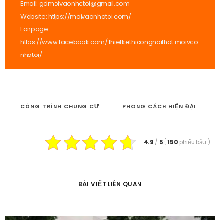
Email: gdmoivaonhatoi@gmail.com
Website:
https://moivaonhatoi.com/
Fanpage:
https://www.facebook.com/Thietkethicongnoithat.moivao
nhatoi/
CÔNG TRÌNH CHUNG CƯ
PHONG CÁCH HIỆN ĐẠI
4.9
/
5
(
150
phiếu bầu
)
BÀI VIẾT LIÊN QUAN