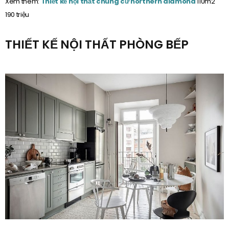
Xem thêm:
Thiết kế nội thất chung cư northern diamond
110m2
190 triệu
THIẾT KẾ NỘI THẤT PHÒNG BẾP