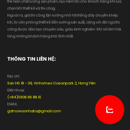
thể hiện chất lượng sản phẩm, tạo niềm tin cho khách hàng khi lựa
chọn MV thiết kế và thi công.
Ngoài ra, giá thi công tận xưởng nhờ hệ thống dây chuyền khép
kín, từ văn phòng thiết kế đến xưởng sản xuất, cộng với đội ngũ thi
công được đào tạo chuyên sâu, giàu kinh nghiệm. MV sẽ làm hài
lòng những khách hàng khó tính nhất.
THÔNG TIN LIÊN HỆ:
Địa chỉ:
San Hô 18 - 39, Vinhomes Oceanpark 2, Hưng Yên
Điện thoại:
(+84)0908.66.88.10
EMAIL:
gdmoivaonhatoi@gmail.com