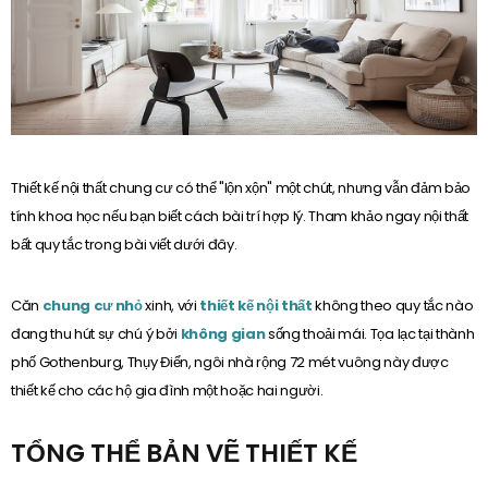
Thiết kế nội thất chung cư có thể "lộn xộn" một chút, nhưng vẫn đảm bảo
tính khoa học nếu bạn biết cách bài trí hợp lý. Tham khảo ngay nội thất
bất quy tắc trong bài viết dưới đây.
Căn
chung cư nhỏ
xinh, với
thiết kế nội thất
không theo quy tắc nào
đang thu hút sự chú ý bởi
không gian
sống thoải mái. Tọa lạc tại thành
phố Gothenburg, Thụy Điển, ngôi nhà rộng 72 mét vuông này được
thiết kế cho các hộ gia đình một hoặc hai người.
TỔNG THỂ BẢN VẼ THIẾT KẾ