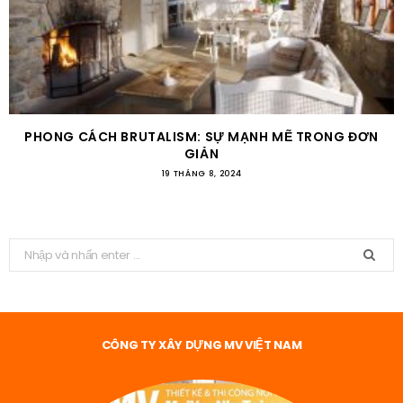
PHONG CÁCH BRUTALISM: SỰ MẠNH MẼ TRONG ĐƠN
GIẢN
19 THÁNG 8, 2024
T
ì
m
k
i
CÔNG TY XÂY DỰNG MV VIỆT NAM
ế
m