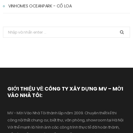
VINHOMES OCEANPARK - CỔ LOA
T
ì
m
k
i
ế
m
:
GIỚI THIỆU VỀ CÔNG TY XÂY DỰNG MV – MỜI
VÀO NHÀ TÔI:
MV - Mời Vào Nhà Tôi thành lập năm 2009. Chuyên thiết kế thi
công nội thất chung cư, biệt thự, văn phòng, showroom tại Hà Nội
Với thế mạnh là hình ảnh các công trình thực tế đã hoàn thành,