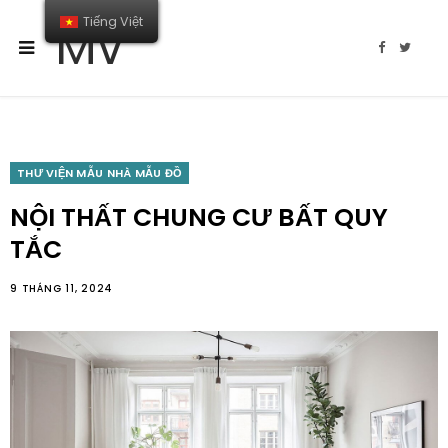
Tiếng Việt
MV
F
T
a
w
c
i
e
t
b
t
o
e
o
r
k
THƯ VIỆN MẪU NHÀ MẪU ĐỒ
NỘI THẤT CHUNG CƯ BẤT QUY
TẮC
9 THÁNG 11, 2024