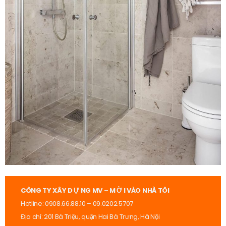
CÔNG TY XÂY D
Ự
NG MV – M
Ờ
I VÀO NHÀ TÔI
Hotline: 0908.66.88.10 – 09.0202.5707
Địa chỉ: 201 Bà Triệu, quận Hai Bà Trưng, Hà Nội