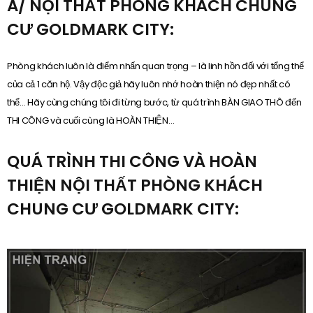
A/ NỘI THẤT PHÒNG KHÁCH CHUNG
CƯ GOLDMARK CITY:
Phòng khách luôn là điểm nhấn quan trọng – là linh hồn đối với tổng thể
của cả 1 căn hộ. Vậy độc giả hãy luôn nhớ hoàn thiện nó đẹp nhất có
thể… Hãy cùng chúng tôi đi từng bước, từ quá trình BÀN GIAO THÔ đến
THI CÔNG và cuối cùng là HOÀN THIỆN…
QUÁ TRÌNH THI CÔNG VÀ HOÀN
THIỆN NỘI THẤT PHÒNG KHÁCH
CHUNG CƯ GOLDMARK CITY: