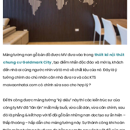
Mảng tường nan gỗ bản đồ được MV đưa vào trong
thiết kế nội thất
chung cư Goldmark City
, tạo điểm nhấn độc đáo và mới lạ, khách
đến nhà ai cũng ngước nhìn và tò mò về chất liệu của nó. Đây là ý
tưởng chính do chủ nhân căn nhà đưa ra và các KTS
moivaonhatoi.com có chỉnh sửa sao cho hợp lý ?
Để thi công được mảng tường “kỳ diệu” này thì các kiến trúc sư của
công ty MV đã “lăn lộn” mất mấy buổi, vừa cắt dán, vừa căn chỉnh, sau
đó là phẳng & kết hợp với tổ đội gỗ bắn những nan dọc tạo sự ẩn hiện –
thấp thoáng – hấp dẫn cho mảng tường này. Sự thành công khi hoàn