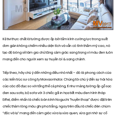
Kệ tivi thực chất là tường được ốp bởi tấm kính cường lực trong suốt
đơn giản không chiếm nhiều diện tích và vẫn có tính thẩm mỹ cao, nó
tạo độ bóng sẽ làm gia chủ tăng cảm giác sang trọng vì màu đen luôn
mang đến cho người xem sự huyền bí & sang chảnh.
Tiếp theo, hãy chú ý đến những điều nhỏ nhất – đó là phong cách của
các kiến trúc sư công ty Moivaonhatoi. Chúng tôi chú ý đến sự hài hòa
của các đồ đạc so với tổng thể cả phòng, tỉ như mảng tường ốp gỗ sọc
đen sau sofa, bộ sofa với 3 chiếc gối in họa tiết màu đen hình tháp
Eiffel, điểm nhấn là chiếc bàn kính Noguchi “huyền thoại” được đặt trên
chiếc thảm lông màu ghi pha trắng, ngay trên đầu là chiếc đèn chùm
“độc và lạ” mang đến cảm giác vừa lạ vừa quen, vừa gợi nhớ sự cổ