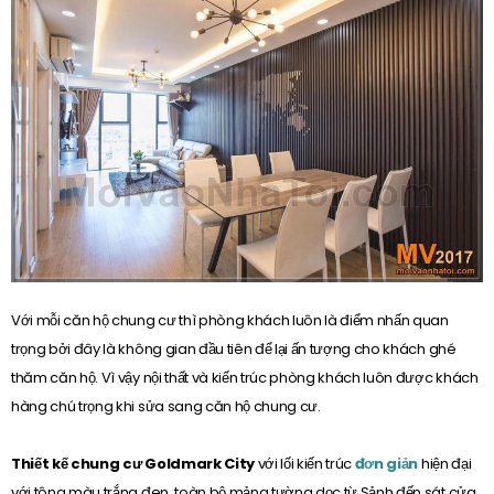
Với mỗi căn hộ chung cư thì phòng khách luôn là điểm nhấn quan
trọng bởi đây là không gian đầu tiên để lại ấn tượng cho khách ghé
thăm căn hộ. Vì vậy nội thất và kiến trúc phòng khách luôn được khách
hàng chú trọng khi sửa sang căn hộ chung cư.
Thiết kế chung cư Goldmark City
với lối kiến trúc
đơn giản
hiện đại
với tông màu trắng đen, toàn bộ mảng tường dọc từ Sảnh đến sát cửa