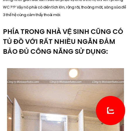
WC ?!? Vậy nó phải có diện tích lớn, rộng rãi, thoáng mát, sáng sủa để
3 thế hệ cùng cảm thấy thoải mái.
PHÍA TRONG NHÀ VỆ SINH CŨNG CÓ
TỦ ĐỒ VỚI RẤT NHIỀU NGĂN ĐẢM
BẢO ĐỦ CÔNG NĂNG SỬ DỤNG: