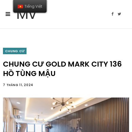
Tiếng Việt
MV
F
T
a
w
c
i
e
t
b
t
o
e
o
r
k
CHUNG CƯ
CHUNG CƯ GOLD MARK CITY 136
HỒ TÙNG MẬU
7 THÁNG 11, 2024