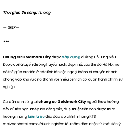
Thời gian thi công:
1 tháng
— 2017 —
***
Chung cư Goldmark City
được
xây dựng
đường Hồ Tùng Mậu –
Được coi là tuyến đường huyết mạch, đẹp nhất của thủ đô Hà Nội, nơi
có thể giúp cư dân ở các tỉnh lân cận ngoại thành di chuyển nhanh
chóng vào khu vực nội thành với nhiều tiện ích cơ quan hành chính sự
nghiệp
Cư dân sinh sống tại
chung cư Goldmark City
ngoài thừa hưởng
đầy đủ tiện nghi khép kín đẳng cấp, đi lại thuận tiện còn được thừa
hưởng những
kiến trúc
độc đáo do chính những KTS
moivaonhatoi.com với kinh nghiệm lâu năm đảm nhận từ khâu lên ý