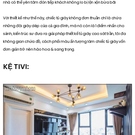
nhà có thể yên tâm đón tiếp khách không lo bị lộn xộn bừa bãi
Với thiết kế như thế này, chiếc tủ giày không đơn thuần chỉ là chứa
những đôi giày dép của cả gia đình, mà nó còn là 1 điểm nhấn cho
sảnh, kiến trúc sư đưa ra giải pháp thiết kế tủ giày cao sát trần, tôi đa
không gian chứa đồ, cách phối màu ấn tượng làm chiếc tủ giày vốn
đơn giản trở nên hào hoa & sang trọng.
KỆ TIVI: