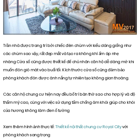
Trần nhà được trang trí bởi chiếc đèn chùm với kiểu dáng giống như
các chùm sao vậy, rất đẹp mắt và tạo ra không khí ấm áp nhẹ
nhàng.Cửa sổ cũng được thiết kế để chủ nhân căn hộ dễ dàng mở khi
muốn đón gió mát vào buổi tối. Kích thước cửa sổ cũng đảm bảo
phòng khách đón được ánh nắng tự nhiên tạo không gian thoáng.
Các căn hộ chung cư hiện nay đều bố trí bàn thờ sao cho hợp lý và độ
thẩm mỹ cao, cùng với việc sử dụng tấm chống ám khói giúp cho khói
của hương không làm đen ố tường
Xem thêm hình ảnh thực tế:
Thiết kế nội thất chung cư Royal City
với
phòng khách sang trọng