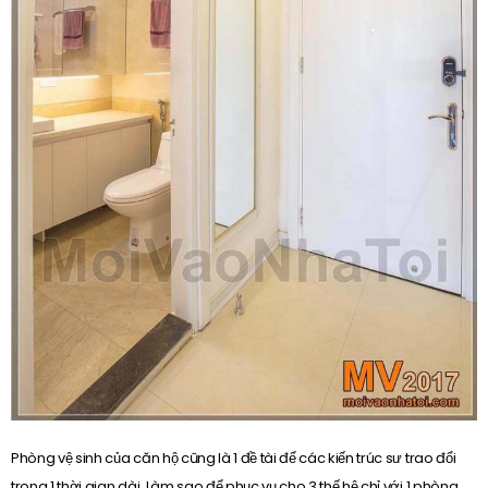
Phòng vệ sinh của căn hộ cũng là 1 đề tài để các kiến trúc sư trao đổi
trong 1 thời gian dài. Làm sao để phục vụ cho 3 thế hệ chỉ với 1 phòng