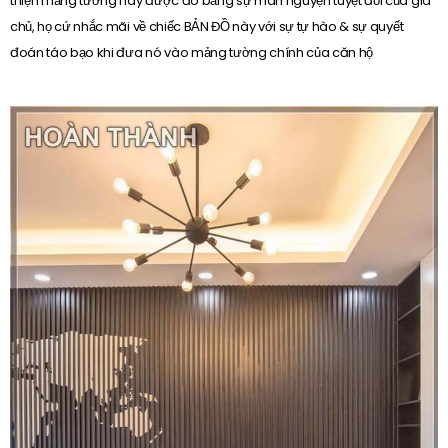
thiện mảng tường này được đo bằng sự mãn nguyện tuyệt đối của gia
chủ, họ cứ nhắc mãi về chiếc BẢN ĐỒ này với sự tự hào & sự quyết
đoán táo bạo khi đưa nó vào mảng tường chính của căn hộ