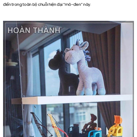
điển trong toàn bộ chuỗi hiện đại “mô-đen” này.