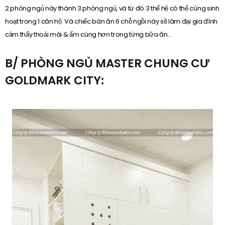
2 phòng ngủ này thành 3 phòng ngủ, và từ đó 3 thế hệ có thể cùng sinh
hoạt trong 1 căn hộ. Và chiếc bàn ăn 6 chỗ ngồi này sẽ làm đại gia đình
cảm thấy thoải mái & ấm cúng hơn trong từng bữa ăn…
B/ PHÒNG NGỦ MASTER CHUNG CƯ
GOLDMARK CITY: