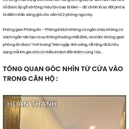
sổ được ốp gỗ với tông màu táo bạo là Đen – đó chính là sự đột phá &
là điểm nhấn sáng giá cho căn hộ 2 phòng ngủ này.
Không gian Phòng ăn – Phòng khách không có ngăn chia, không có
vách ngăn nên tạo ra sự thông thoáng nhất định, vừa làm không gian
phòng ăn được “mở toang” tràn ngập ánh sáng, rất rộng rãi & hữu
dụng mỗi khi gia chủ có nhiều khách đến thăm cùng 1 lúc…
TỔNG QUAN GÓC NHÌN TỪ CỬA VÀO
TRONG CĂN HỘ :