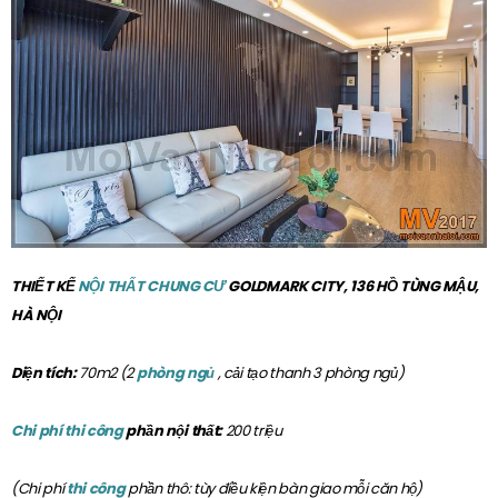
THIẾT KẾ
NỘI THẤT CHUNG CƯ
GOLDMARK CITY, 136 HỒ TÙNG MẬU,
HÀ NỘI
Diện tích:
70m2 (2
phòng ngủ
, cải tạo thanh 3 phòng ngủ)
Chi phí thi công
phần nội thất:
200 triệu
(Chi phí
thi công
phần thô: tùy điều kiện bàn giao mỗi căn hộ)