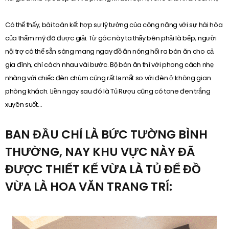
Có thể thấy, bài toán kết hợp sự lý tưởng của công năng với sự hài hòa
của thẩm mỹ đã được giải. Từ góc này ta thấy bên phải là bếp, người
nội trợ có thể sẵn sàng mang ngay đồ ăn nóng hổi ra bàn ăn cho cả
gia đình, chỉ cách nhau vài bước. Bộ bàn ăn thì với phong cách nhẹ
nhàng với chiếc đèn chùm cũng rất lạ mắt so với đèn ở không gian
phòng khách. Liền ngay sau đó là Tủ Rượu cũng có tone đen trắng
xuyên suốt…
BAN ĐẦU CHỈ LÀ BỨC TƯỜNG BÌNH
THƯỜNG, NAY KHU VỰC NÀY ĐÃ
ĐƯỢC THIẾT KẾ VỪA LÀ TỦ ĐỂ ĐỒ
VỪA LÀ HOA VĂN TRANG TRÍ: