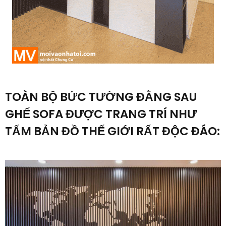
TOÀN BỘ BỨC TƯỜNG ĐẰNG SAU
GHẾ SOFA ĐƯỢC TRANG TRÍ NHƯ
TẤM BẢN ĐỒ THẾ GIỚI RẤT ĐỘC ĐÁO: