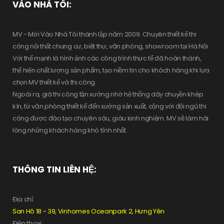
VÀO NHÀ TÔI:
MV - Mời Vào Nhà Tôi thành lập năm 2009. Chuyên thiết kế thi
công nội thất chung cư, biệt thự, văn phòng, showroom tại Hà Nội
Với thế mạnh là hình ảnh các công trình thực tế đã hoàn thành,
thể hiện chất lượng sản phẩm, tạo niềm tin cho khách hàng khi lựa
chọn MV thiết kế và thi công.
Ngoài ra, giá thi công tận xưởng nhờ hệ thống dây chuyền khép
kín, từ văn phòng thiết kế đến xưởng sản xuất, cộng với đội ngũ thi
công được đào tạo chuyên sâu, giàu kinh nghiệm. MV sẽ làm hài
lòng những khách hàng khó tính nhất.
THÔNG TIN LIÊN HỆ:
Địa chỉ:
San Hô 18 - 39, Vinhomes Oceanpark 2, Hưng Yên
Điện thoại: