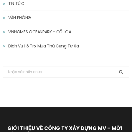
TIN TỨC
VĂN PHÒNG
VINHOMES OCEANPARK - CỔ LOA
Dịch Vụ Hỗ Trợ Mua Thú Cưng Từ Xa
T
ì
m
k
i
ế
m
:
GIỚI THIỆU VỀ CÔNG TY XÂY DỰNG MV – MỜI