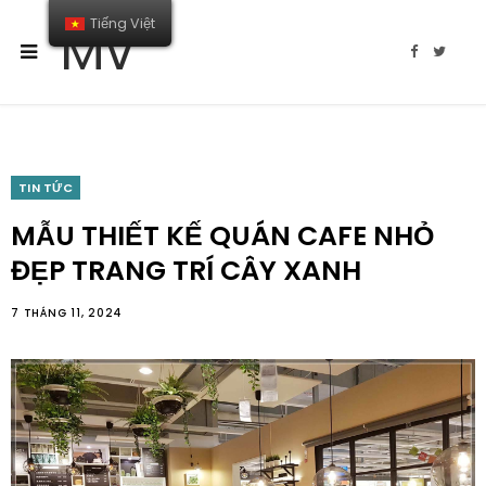
Tiếng Việt
MV
F
T
a
w
c
i
e
t
b
t
o
e
o
r
k
TIN TỨC
MẪU THIẾT KẾ QUÁN CAFE NHỎ
ĐẸP TRANG TRÍ CÂY XANH
7 THÁNG 11, 2024