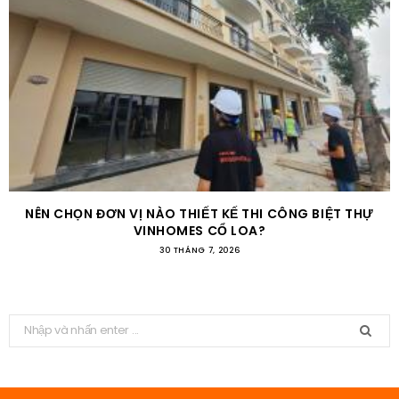
NÊN CHỌN ĐƠN VỊ NÀO THIẾT KẾ THI CÔNG BIỆT THỰ
VINHOMES CỔ LOA?
30 THÁNG 7, 2026
T
ì
m
k