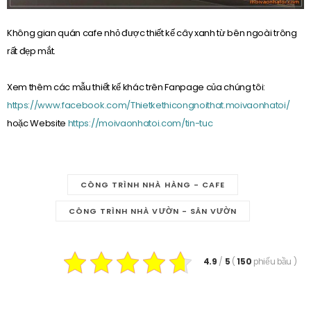
Không gian quán cafe nhỏ được thiết kế cây xanh từ bên ngoài trông
rất đẹp mắt.
Xem thêm các mẫu thiết kế khác trên Fanpage của chúng tôi:
https://www.facebook.com/Thietkethicongnoithat.moivaonhatoi/
hoặc Website
https://moivaonhatoi.com/tin-tuc
CÔNG TRÌNH NHÀ HÀNG - CAFE
CÔNG TRÌNH NHÀ VƯỜN - SÂN VƯỜN
4.9
/
5
(
150
phiếu bầu
)