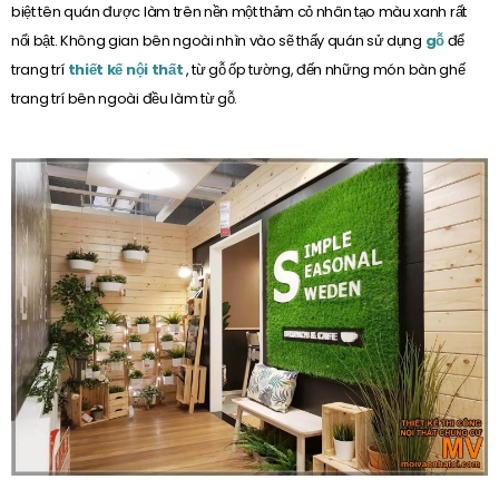
biệt tên quán được làm trên nền một thảm cỏ nhân tạo màu xanh rất
nổi bật. Không gian bên ngoài nhìn vào sẽ thấy quán sử dụng
gỗ
để
trang trí
thiết kế nội thất
, từ gỗ ốp tường, đến những món bàn ghế
trang trí bên ngoài đều làm từ gỗ.