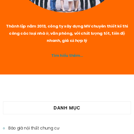
Thành lập năm 2013, công ty xây dựng MV chuyên thiết kế thi
công các loại nhà ở, văn phòng, với chất lượng tốt, tiến độ
nhanh, giá cả hợp lý
Tìm hiểu thêm…
DANH MỤC
Báo giá nội thất chung cư