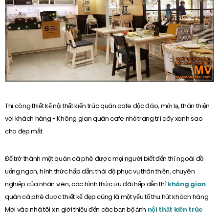
Thi công thiết kế nội thất kiến trúc quán cafe độc đáo, mới lạ, thân thiện
với khách hàng - Không gian quán cafe nhỏ trang trí cây xanh sao
cho đẹp mắt
Để trở thành một quán cà phê được mọi người biết đến thì ngoài đồ
uống ngon, hình thức hấp dẫn; thái độ phục vụ thân thiện, chuyên
nghiệp của nhân viên; các hình thức ưu đãi hấp dẫn thì
không gian
quán cà phê được thiết kế đẹp cũng là một yếu tố thu hút khách hàng.
Mời vào nhà tôi xin giới thiệu đến các bạn bộ ảnh
nội thất
kiến trúc