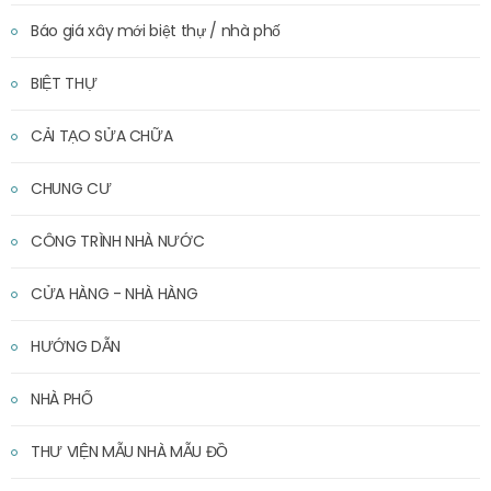
Báo giá xây mới biệt thự / nhà phố
BIỆT THỰ
CẢI TẠO SỬA CHỮA
CHUNG CƯ
CÔNG TRÌNH NHÀ NƯỚC
CỬA HÀNG - NHÀ HÀNG
HƯỚNG DẪN
NHÀ PHỐ
THƯ VIỆN MẪU NHÀ MẪU ĐỒ