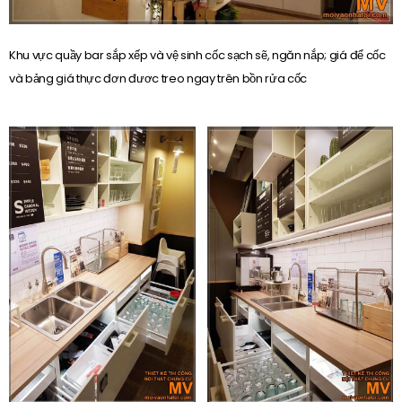
Khu vực quầy bar sắp xếp và vệ sinh cốc sạch sẽ, ngăn nắp; giá để cốc
và bảng giá thực đơn đươc treo ngay trên bồn rửa cốc